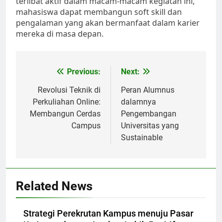
terlibat aktif dalam macam-macam kegiatan ini,
mahasiswa dapat membangun soft skill dan
pengalaman yang akan bermanfaat dalam karier
mereka di masa depan.
Post
Previous:
Next:
navigation
Revolusi Teknik di
Peran Alumnus
Perkuliahan Online:
dalamnya
Membangun Cerdas
Pengembangan
Campus
Universitas yang
Sustainable
Related News
Strategi Perekrutan Kampus menuju Pasar