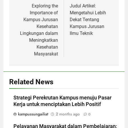
navigation
Exploring the
Judul Artikel:
Importance of
Mengetahui Lebih
Kampus Jurusan
Dekat Tentang
Kesehatan
Kampus Jurusan
Lingkungan dalam
Ilmu Teknik
Meningkatkan
Kesehatan
Masyarakat
Related News
Strategi Perekrutan Kampus menuju Pasar
Kerja untuk menciptakan Lebih Positif
kampussungailiat
2 months ago
0
Pelayanan Masyarakat dalam Pembelajaran: