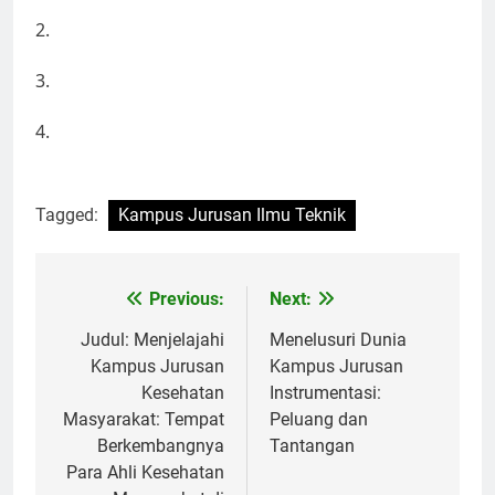
2.
3.
4.
Tagged:
Kampus Jurusan Ilmu Teknik
Post
Previous:
Next:
navigation
Judul: Menjelajahi
Menelusuri Dunia
Kampus Jurusan
Kampus Jurusan
Kesehatan
Instrumentasi:
Masyarakat: Tempat
Peluang dan
Berkembangnya
Tantangan
Para Ahli Kesehatan