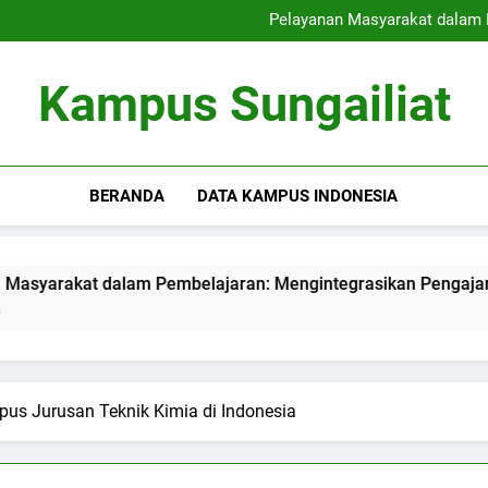
Strategi Perekrutan Kampus 
Pelayanan Masyarakat dalam 
Meningkatkan Pusat Teknologi
Menciptakan Area Kerj
Strategi Perekrutan Kampus 
Kampus Sungailiat
Pelayanan Masyarakat dalam 
Meningkatkan Pusat Teknologi
Menciptakan Area Kerj
BERANDA
DATA KAMPUS INDONESIA
 dalam Pembelajaran: Mengintegrasikan Pengajaran dengan
pus Jurusan Teknik Kimia di Indonesia