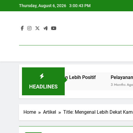
Skip
Thursday, August 6, 2026
3:00:44 PM
to
content
untuk menciptakan Lebih Positif
Pelayanan Masyarakat
3 Months Ago
HEADLINES
Home
Artikel
Title: Mengenal Lebih Dekat Kam