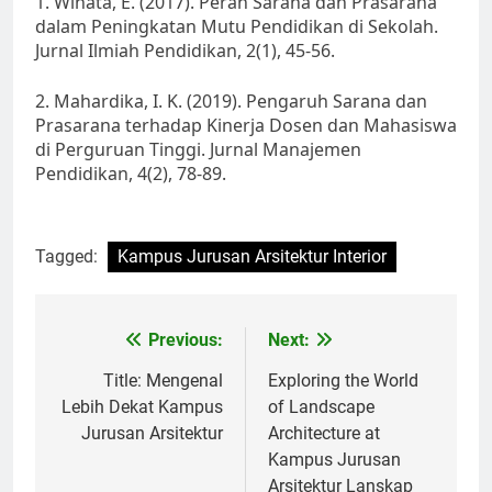
1. Winata, E. (2017). Peran Sarana dan Prasarana
dalam Peningkatan Mutu Pendidikan di Sekolah.
Jurnal Ilmiah Pendidikan, 2(1), 45-56.
2. Mahardika, I. K. (2019). Pengaruh Sarana dan
Prasarana terhadap Kinerja Dosen dan Mahasiswa
di Perguruan Tinggi. Jurnal Manajemen
Pendidikan, 4(2), 78-89.
Tagged:
Kampus Jurusan Arsitektur Interior
Post
Previous:
Next:
navigation
Title: Mengenal
Exploring the World
Lebih Dekat Kampus
of Landscape
Jurusan Arsitektur
Architecture at
Kampus Jurusan
Arsitektur Lanskap