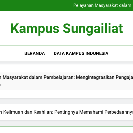
Strategi Perekrutan Kampus 
Pelayanan Masyarakat dalam 
Meningkatkan Pusat Teknologi
Menciptakan Area Kerj
Strategi Perekrutan Kampus 
Kampus Sungailiat
Pelayanan Masyarakat dalam 
Meningkatkan Pusat Teknologi
Menciptakan Area Kerj
BERANDA
DATA KAMPUS INDONESIA
t dalam Pembelajaran: Mengintegrasikan Pengajaran dengan
ah Keilmuan dan Keahlian: Pentingnya Memahami Perbedaanny