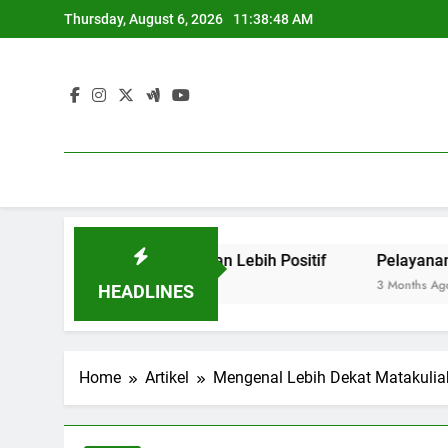
Skip
Thursday, August 6, 2026
11:38:49 AM
to
content
 untuk menciptakan Lebih Positif
Pelayanan Masyaraka
3 Months Ago
HEADLINES
Home
Artikel
Mengenal Lebih Dekat Matakuli