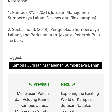
Referensi:
1. Kampus XYZ. (2021). Jurusan Manajemen
Sumberdaya Lahan. Diakses dari [link kampus].
2. Soekarno, B. (2019). Pengelolaan Sumberdaya
Lahan yang Berkelanjutan. Jakarta: Penerbit Buku
Terbaik.
Tagged:
Kampus Jurusan Manajemen Sumberdaya Lahan
Post
Previous:
Next:
navigation
Menelusuri Potensi
Exploring the Exciting
dan Peluang Karir di
World of Kampus
Kampus Jurusan
Jurusan Nautika:
Manajemen Sumber
Tempat