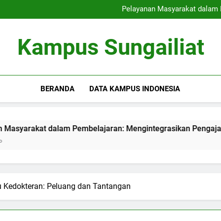
Strategi Perekrutan Kampus 
Pelayanan Masyarakat dalam 
Meningkatkan Pusat Teknologi
Menciptakan Area Kerj
Strategi Perekrutan Kampus 
Kampus Sungailiat
Pelayanan Masyarakat dalam 
Meningkatkan Pusat Teknologi
Menciptakan Area Kerj
BERANDA
DATA KAMPUS INDONESIA
t dalam Pembelajaran: Mengintegrasikan Pengajaran dengan
 Kedokteran: Peluang dan Tantangan