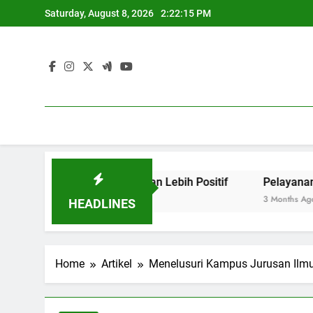
Skip
Saturday, August 8, 2026
2:22:16 PM
to
content
 untuk menciptakan Lebih Positif
Pelayanan Masyaraka
3 Months Ago
HEADLINES
Home
Artikel
Menelusuri Kampus Jurusan Ilmu