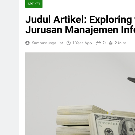
ARTIKEL
Judul Artikel: Explorin
Jurusan Manajemen Inf
0
Kampussungailiat
1 Year Ago
2 Mins