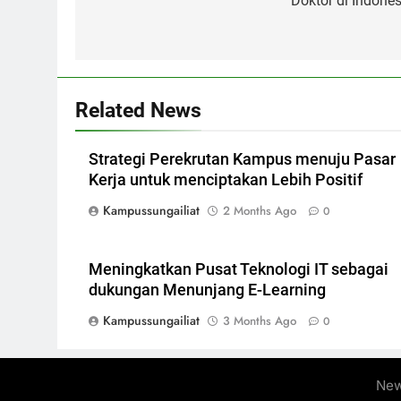
Doktor di Indones
Related News
Strategi Perekrutan Kampus menuju Pasar
Kerja untuk menciptakan Lebih Positif
Kampussungailiat
2 Months Ago
0
Meningkatkan Pusat Teknologi IT sebagai
dukungan Menunjang E-Learning
Kampussungailiat
3 Months Ago
0
New