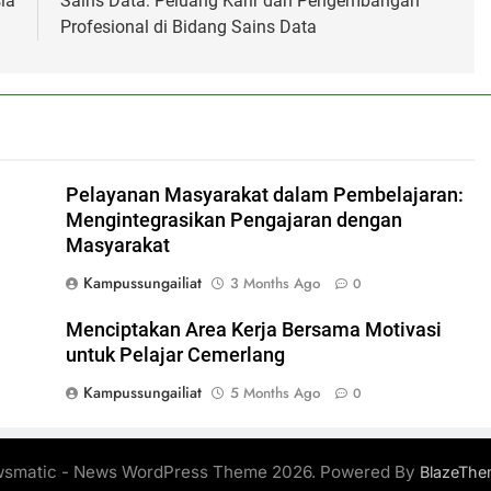
ia
Sains Data: Peluang Karir dan Pengembangan
Profesional di Bidang Sains Data
Pelayanan Masyarakat dalam Pembelajaran:
Mengintegrasikan Pengajaran dengan
Masyarakat
Kampussungailiat
3 Months Ago
0
Menciptakan Area Kerja Bersama Motivasi
untuk Pelajar Cemerlang
Kampussungailiat
5 Months Ago
0
smatic - News WordPress Theme 2026. Powered By
BlazeThe