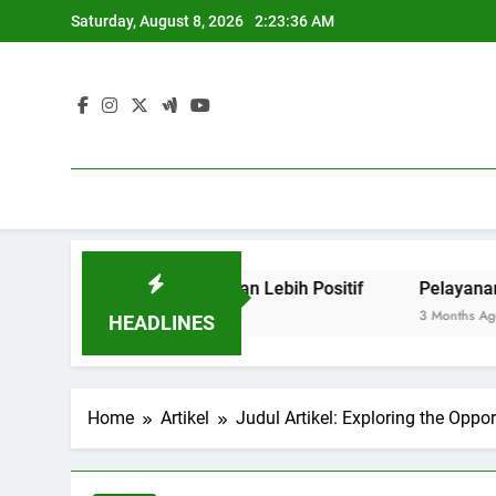
Skip
Saturday, August 8, 2026
2:23:36 AM
to
content
ja untuk menciptakan Lebih Positif
Pelayanan Masyarak
3 Months Ago
HEADLINES
Home
Artikel
Judul Artikel: Exploring the Op