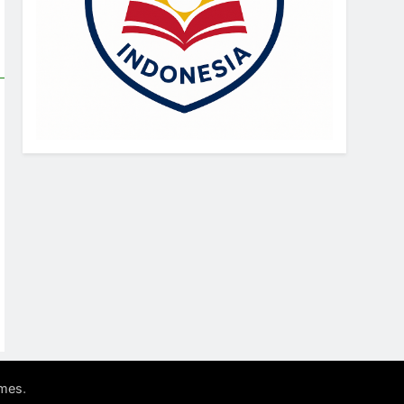
.
mes