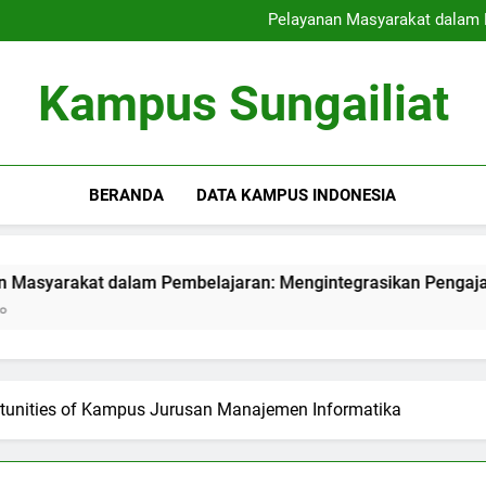
Strategi Perekrutan Kampus 
Pelayanan Masyarakat dalam 
Meningkatkan Pusat Teknologi
Menciptakan Area Kerj
Strategi Perekrutan Kampus 
Kampus Sungailiat
Pelayanan Masyarakat dalam 
Meningkatkan Pusat Teknologi
Menciptakan Area Kerj
BERANDA
DATA KAMPUS INDONESIA
at dalam Pembelajaran: Mengintegrasikan Pengajaran denga
portunities of Kampus Jurusan Manajemen Informatika