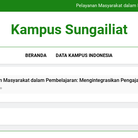
Strategi Perekrutan Kampus 
Pelayanan Masyarakat dalam 
Meningkatkan Pusat Teknologi
Menciptakan Area Kerj
Strategi Perekrutan Kampus 
Kampus Sungailiat
Pelayanan Masyarakat dalam 
Meningkatkan Pusat Teknologi
Menciptakan Area Kerj
BERANDA
DATA KAMPUS INDONESIA
akat dalam Pembelajaran: Mengintegrasikan Pengajaran den