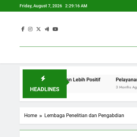
Skip
Friday, August 7, 2026
2:29:16 AM
to
content
erja untuk menciptakan Lebih Positif
Pelayanan Masyar
3 Months Ago
HEADLINES
Home
Lembaga Penelitian dan Pengabdian