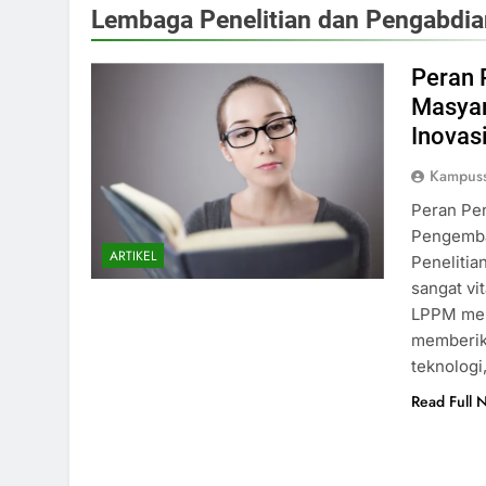
Lembaga Penelitian dan Pengabdia
Peran 
Masyar
Inovasi
Kampuss
Peran Pe
Pengemba
ARTIKEL
Penelitia
sangat vi
LPPM memi
memberik
teknologi
Read Full 