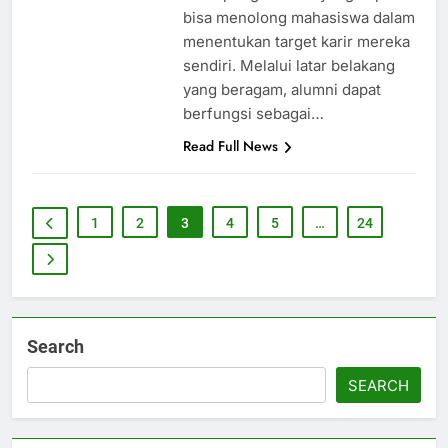
bisa menolong mahasiswa dalam
menentukan target karir mereka
sendiri. Melalui latar belakang
yang beragam, alumni dapat
berfungsi sebagai…
Read Full News
1
2
3
4
5
…
24
Search
SEARCH